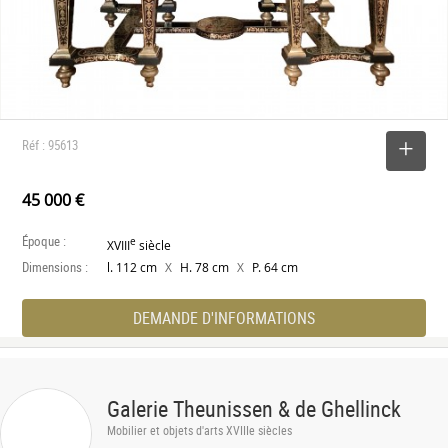
Réf : 95613
SELECTIONNER
45 000 €
Époque :
e
XVIII
siècle
Dimensions :
X
X
l. 112 cm
H. 78 cm
P. 64 cm
DEMANDE D'INFORMATIONS
Galerie Theunissen & de Ghellinck
Mobilier et objets d'arts XVIIIe siècles