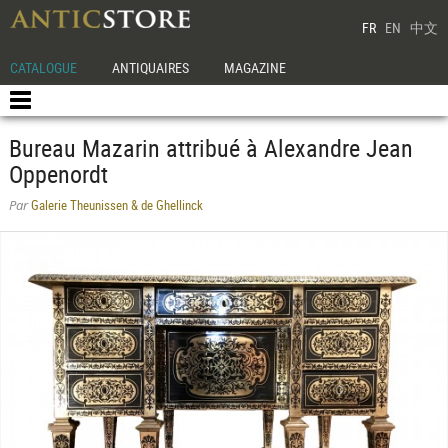
FR
EN
中文
CATALOGUE
ANTIQUAIRES
MAGAZINE
Bureau Mazarin attribué à Alexandre Jean
Oppenordt
Galerie Theunissen & de Ghellinck
Par