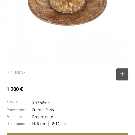
Réf : 100745
SELECTIONNER
1 200 €
Époque :
e
XIX
siècle
Provenance :
France, Paris
Materiaux :
Bronze doré
Dimensions :
|
H. 6 cm
Ø 12 cm