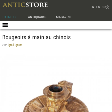
FR
EN
中文
CATALOGUE
ANTIQUAIRES
MAGAZINE
Bougeoirs à main au chinois
Igra Lignum
Par