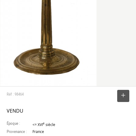
Réf : 98464
SELECTIONNER
VENDU
Époque :
e
<= XVI
siècle
Provenance :
France