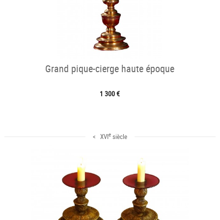
Grand pique-cierge haute époque
1 300 €
e
< XVI
siècle