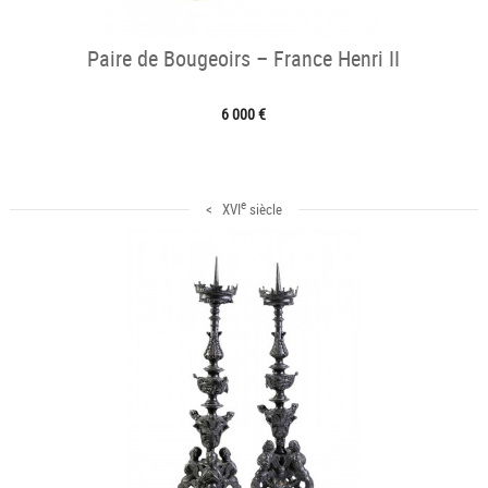
Paire de Bougeoirs – France Henri II
6 000 €
e
< XVI
siècle