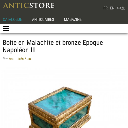
FR
EN
中文
CATALOGUE
ANTIQUAIRES
MAGAZINE
Boite en Malachite et bronze Epoque
Napoléon III
Antiquités Biau
Par