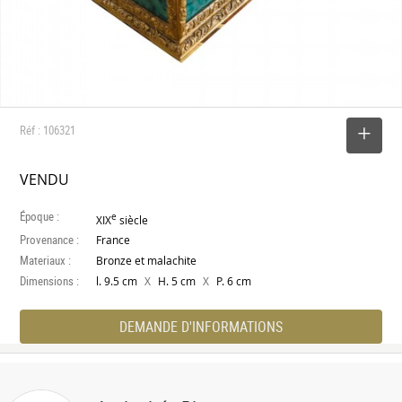
Réf : 106321
SELECTIONNER
VENDU
Époque :
e
XIX
siècle
Provenance :
France
Materiaux :
Bronze et malachite
Dimensions :
X
X
l. 9.5 cm
H. 5 cm
P. 6 cm
DEMANDE D'INFORMATIONS