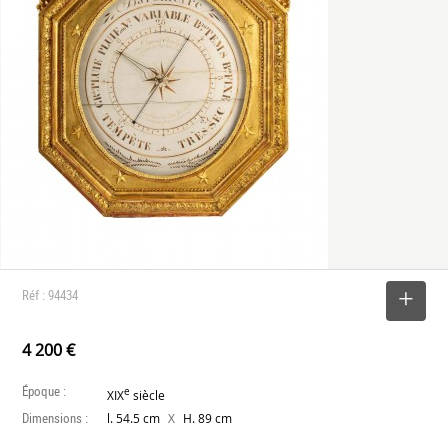
Réf : 94434
SELECTIONNER
4 200 €
Époque :
e
XIX
siècle
Dimensions :
X
l. 54.5 cm
H. 89 cm