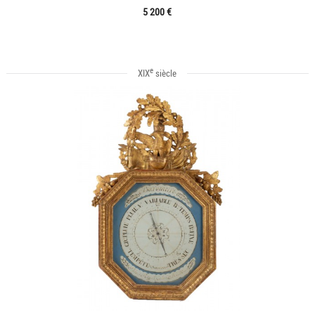
5 200 €
e
XIX
siècle