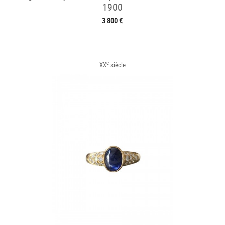
1900
3 800 €
e
XX
siècle