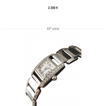
2 200 €
e
XX
siècle