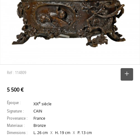
Réf : 114809
SELECTIONNER
5 500 €
Époque :
e
XIX
siècle
Signature :
CAIN
Provenance :
France
Materiaux :
Bronze
Dimensions :
X
X
L. 26 cm
H. 19 cm
P. 13 cm