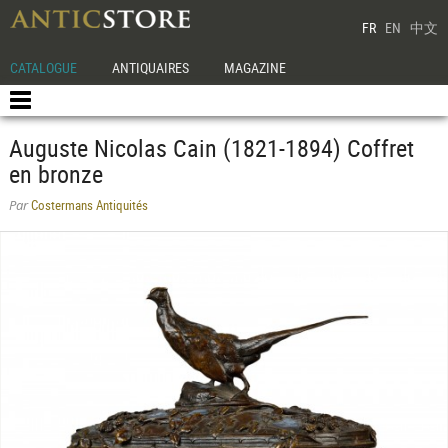
FR
EN
中文
CATALOGUE
ANTIQUAIRES
MAGAZINE
Auguste Nicolas Cain (1821-1894) Coffret
en bronze
Costermans Antiquités
Par