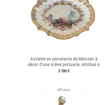
Assiette en porcelaine de Meissen à
décor d’une scène portuaire, attribué à
Christian F. Herold.
3 700 €
e
XX
siècle