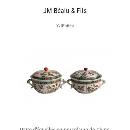
JM Béalu & Fils
e
XVIII
siècle
Paire d'écuelles en porcelaine de Chine,