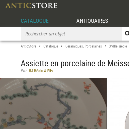
CATALOGUE
ANTIQUAIRES
AnticStore
Catalogue
Céramiques, Porcelaines
XVIIIe siècle
>
>
>
Assiette en porcelaine de Meiss
Par
JM Béalu & Fils