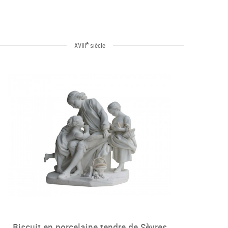
e
XVIII
siècle
Biscuit en porcelaine tendre de Sèvres