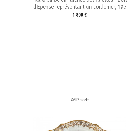
d'Epense représentant un cordonier, 19e
1 800 €
e
XVIII
siècle