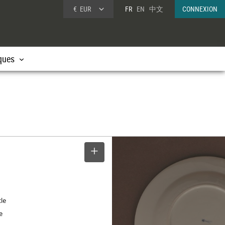
€
EUR
FR
EN
中文
CONNEXION
ques
SELECTIONNER
cle
e