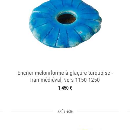
Encrier méloniforme à glaçure turquoise -
Iran médiéval, vers 1150-1250
1 450 €
e
XX
siècle