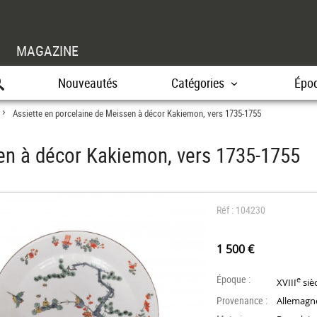
MAGAZINE
Nouveautés
Catégories
Épo
Assiette en porcelaine de Meissen à décor Kakiemon, vers 1735-1755
>
en à décor Kakiemon, vers 1735-1755
Réf : 104230
1 500 €
Époque :
e
XVIII
siè
Provenance :
Allemagn