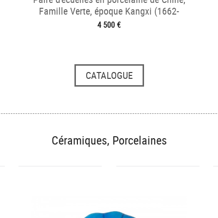
Famille Verte, époque Kangxi (1662-
1722).
4 500 €
CATALOGUE
Céramiques, Porcelaines