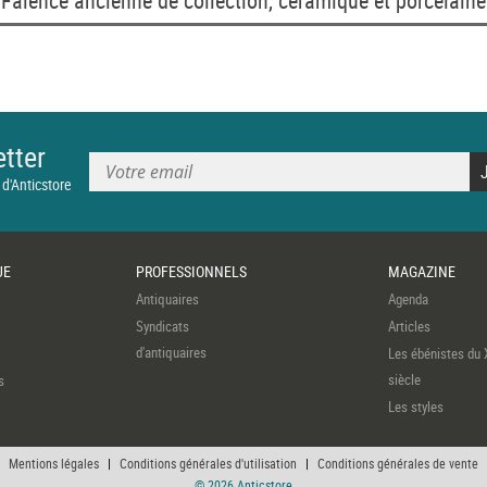
Faïence ancienne de collection, céramique et porcelaine
tter
 d'Anticstore
UE
PROFESSIONNELS
MAGAZINE
Antiquaires
Agenda
Syndicats
Articles
d'antiquaires
Les ébénistes du 
siècle
s
Les styles
Mentions légales
|
Conditions générales d'utilisation
|
Conditions générales de vente
© 2026 Anticstore