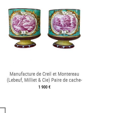
Manufacture de Creil et Montereau
(Lebeuf, Milliet & Cie) Paire de cache-
pots
1 900 €