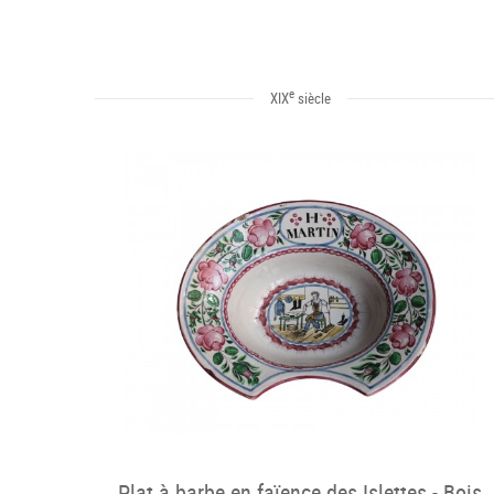
e
XIX
siècle
Plat à barbe en faïence des Islettes - Bois