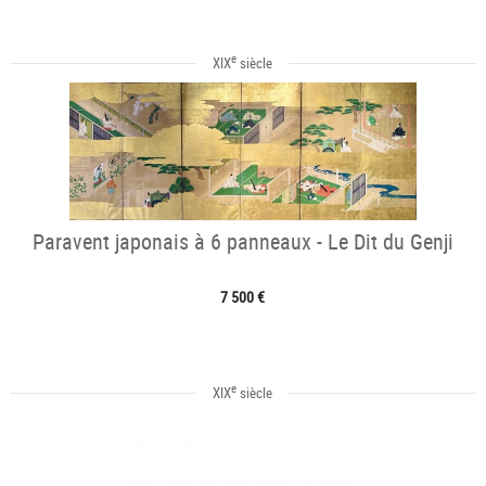
e
XIX
siècle
Paravent japonais à 6 panneaux - Le Dit du Genji
7 500 €
e
XIX
siècle