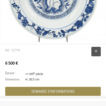
Réf : 127718
SELECTIONNER
6 500 €
Époque :
e
<= XVI
siècle
Dimensions :
H. 30.5 cm
DEMANDE D'INFORMATIONS