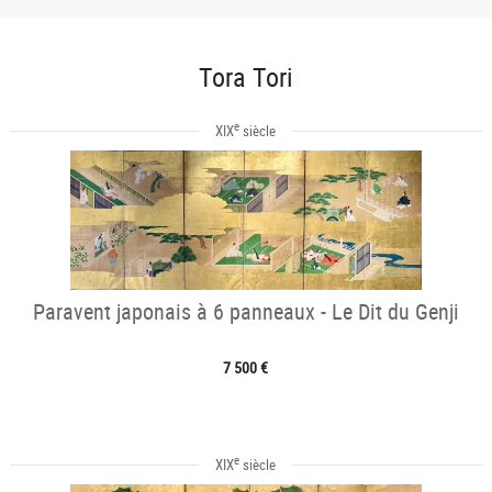
Tora Tori
e
XIX
siècle
Paravent japonais à 6 panneaux - Le Dit du Genji
7 500 €
e
XIX
siècle