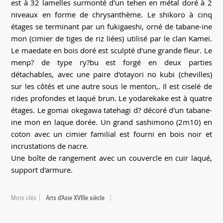
est à 32 lamelles surmonté d'un tehen en métal doré à 2
niveaux en forme de chrysanthème. Le shikoro à cinq
étages se terminant par un fukigaeshi, orné de tabane-ine
mon (cimier de tiges de riz liées) utilisé par le clan Kamei.
Le maedate en bois doré est sculpté d'une grande fleur. Le
menp? de type ry?bu est forgé en deux parties
détachables, avec une paire d'otayori no kubi (chevilles)
sur les côtés et une autre sous le menton,. Il est ciselé de
rides profondes et laqué brun. Le yodarekake est à quatre
étages. Le gomai okegawa tatehagi d? décoré d'un tabane-
ine mon en laque dorée. Un grand sashimono (2m10) en
coton avec un cimier familial est fourni en bois noir et
incrustations de nacre.
Une boîte de rangement avec un couvercle en cuir laqué,
support d'armure.
Mots clés
Arts d'Asie XVIIIe siècle