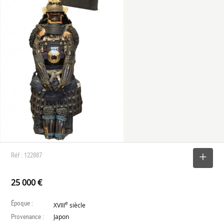
Réf : 122887
SELECTIONNER
25 000 €
Époque :
e
XVIII
siècle
Provenance :
Japon