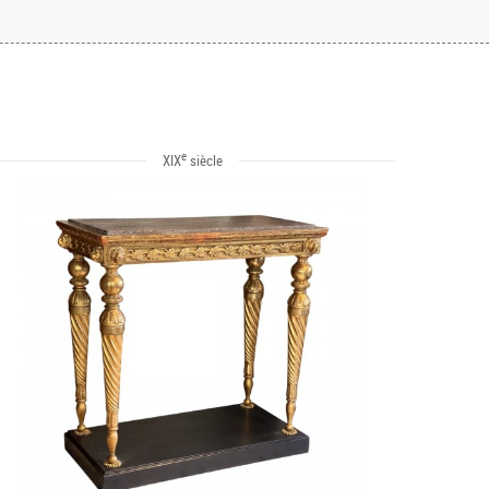
e
XIX
siècle