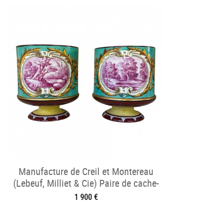
Manufacture de Creil et Montereau
(Lebeuf, Milliet & Cie) Paire de cache-
pots
1 900 €