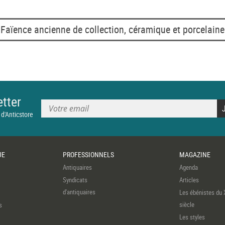
Faïence ancienne de collection, céramique et porcelaine
tter
 d'Anticstore
UE
PROFESSIONNELS
MAGAZINE
Antiquaires
Agenda
Syndicats
Articles
d'antiquaires
Les ébénistes du 
siècle
s
Les styles