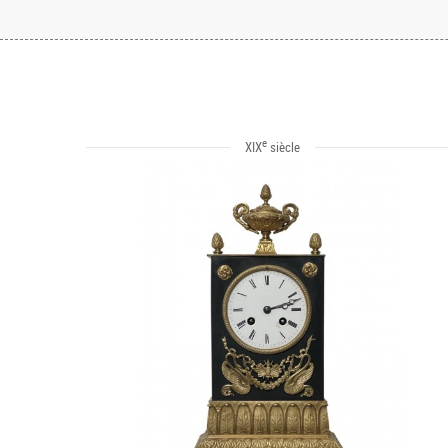
e
XIX
siècle