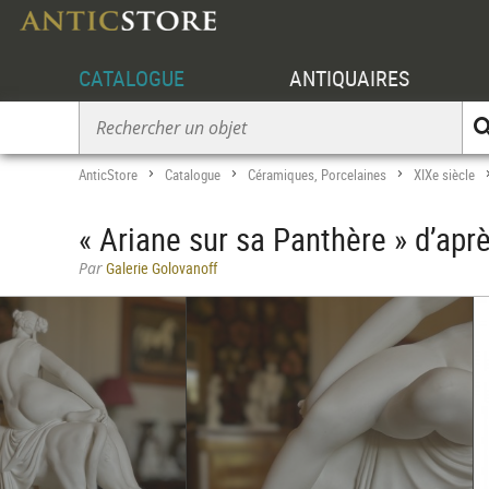
CATALOGUE
ANTIQUAIRES
AnticStore
Catalogue
Céramiques, Porcelaines
XIXe siècle
>
>
>
« Ariane sur sa Panthère » d’ap
Par
Galerie Golovanoff