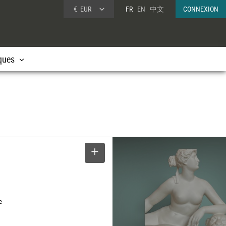
€
EUR
FR
EN
中文
CONNEXION
ques
SELECTIONNER
e