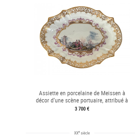
Assiette en porcelaine de Meissen à
décor d’une scène portuaire, attribué à
Christian F. Herold.
3 700 €
e
XX
siècle