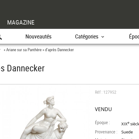
MAGAZINE
Nouveautés
Catégories
Épo
« Ariane sur sa Panthère » d’après Dannecker
>
rès Dannecker
Réf : 127952
VENDU
Époque :
e
XIX
siècl
Provenance :
Suede