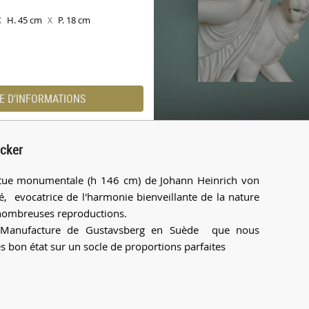
H. 45 cm
P. 18 cm
X
X
E D'INFORMATIONS
ecker
tatue monumentale (h 146 cm) de Johann Heinrich von
é, evocatrice de l'harmonie bienveillante de la nature
 de nombreuses reproductions.
la Manufacture de Gustavsberg en Suède que nous
s bon état sur un socle de proportions parfaites