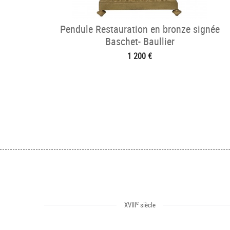
Pendule Restauration en bronze signée
Baschet- Baullier
1 200 €
e
XVIII
siècle