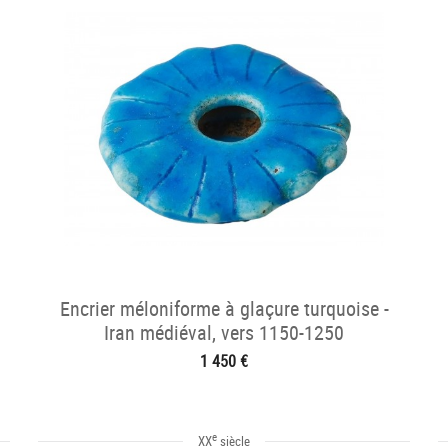
Encrier méloniforme à glaçure turquoise -
Iran médiéval, vers 1150-1250
1 450 €
e
XX
siècle