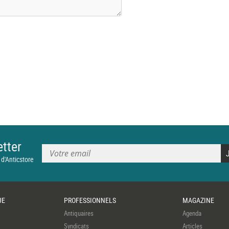
tter
 d'Anticstore
UE
PROFESSIONNELS
MAGAZINE
Antiquaires
Agenda
Syndicats
Articles