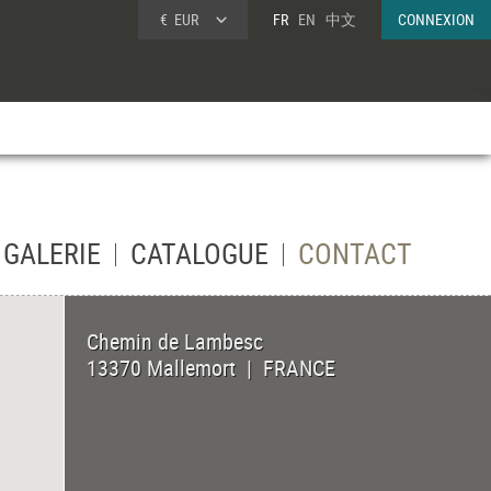
€
EUR
FR
EN
中文
CONNEXION
GALERIE
CATALOGUE
CONTACT
Chemin de Lambesc
13370
Mallemort
|
FRANCE