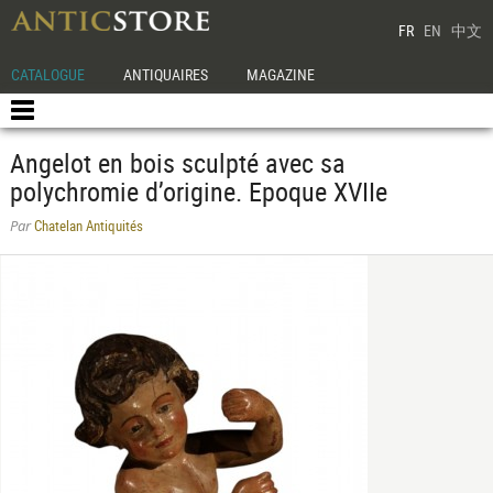
FR
EN
中文
CATALOGUE
ANTIQUAIRES
MAGAZINE
Angelot en bois sculpté avec sa
polychromie d’origine. Epoque XVIIe
Chatelan Antiquités
Par