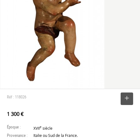
Réf : 118026
SELECTIONNER
1 300 €
Époque :
e
XVII
siècle
Provenance :
Italie ou Sud de la France.