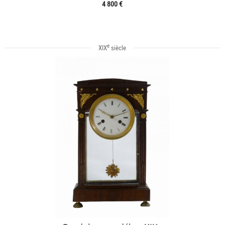
4 800 €
e
XIX
siècle