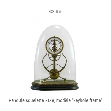
e
XIX
siècle
Pendule squelette XIXe, modèle "keyhole frame"