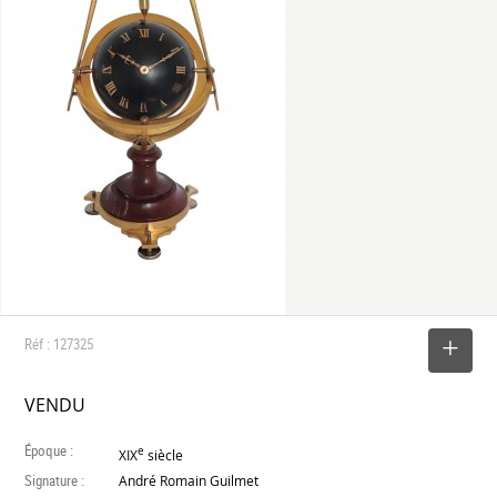
Réf : 127325
SELECTIONNER
VENDU
Époque :
e
XIX
siècle
Signature :
André Romain Guilmet