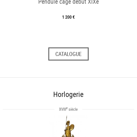
Pendule cage début XIXe
1 200 €
CATALOGUE
Horlogerie
e
XVIII
siècle