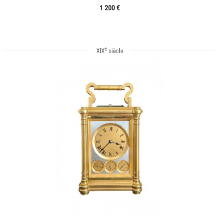
1 200 €
e
XIX
siècle