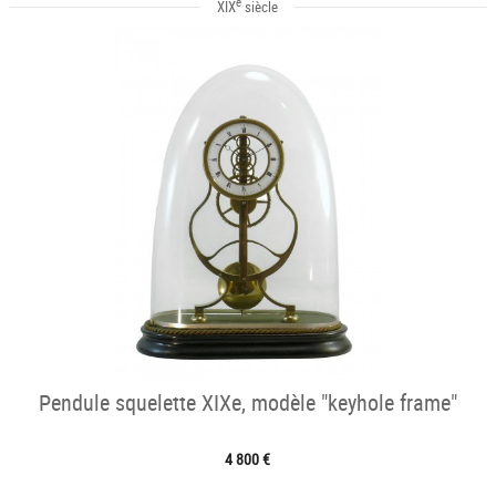
e
XIX
siècle
Pendule squelette XIXe, modèle "keyhole frame"
4 800 €