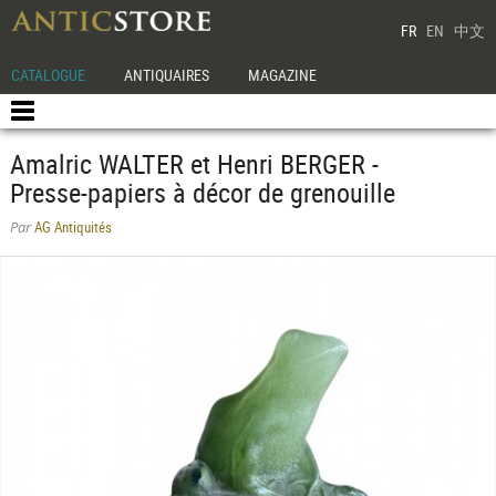
FR
EN
中文
CATALOGUE
ANTIQUAIRES
MAGAZINE
Amalric WALTER et Henri BERGER -
Presse-papiers à décor de grenouille
AG Antiquités
Par