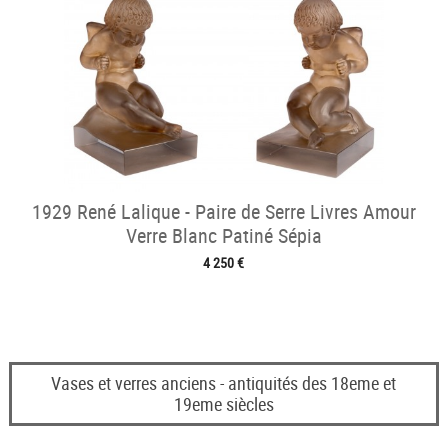
1929 René Lalique - Paire de Serre Livres Amour
Verre Blanc Patiné Sépia
4 250 €
Vases et verres anciens - antiquités des 18eme et
19eme siècles