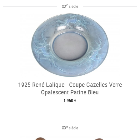
e
XX
siècle
1925 René Lalique - Coupe Gazelles Verre
Opalescent Patiné Bleu
1 950 €
e
XX
siècle