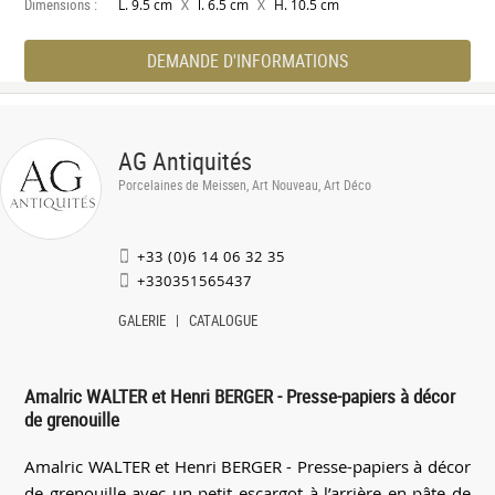
Dimensions :
X
X
L. 9.5 cm
l. 6.5 cm
H. 10.5 cm
DEMANDE D'INFORMATIONS
AG Antiquités
Porcelaines de Meissen, Art Nouveau, Art Déco
+33 (0)6 14 06 32 35
+330351565437
GALERIE
CATALOGUE
Amalric WALTER et Henri BERGER - Presse-papiers à décor
de grenouille
Amalric WALTER et Henri BERGER - Presse-papiers à décor
de grenouille avec un petit escargot à l’arrière en pâte de