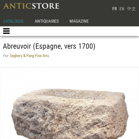
FR
EN
中文
CATALOGUE
ANTIQUAIRES
MAGAZINE
Abreuvoir (Espagne, vers 1700)
Seghers & Pang Fine Arts
Par