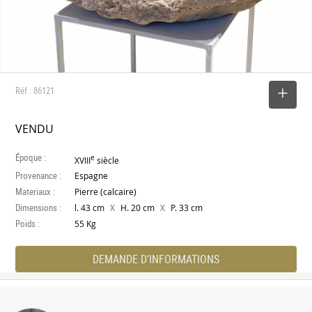
Réf : 86121
SELECTIONNER
VENDU
Époque :
e
XVIII
siècle
Provenance :
Espagne
Materiaux :
Pierre (calcaire)
Dimensions :
X
X
l. 43 cm
H. 20 cm
P. 33 cm
Poids :
55 Kg
DEMANDE D'INFORMATIONS