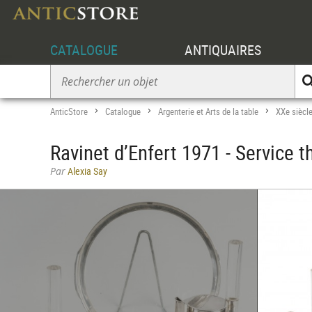
CATALOGUE
ANTIQUAIRES
AnticStore
Catalogue
Argenterie et Arts de la table
XXe siècl
>
>
>
Ravinet d’Enfert 1971 - Service t
Par
Alexia Say