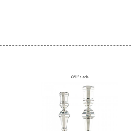
e
XVIII
siècle