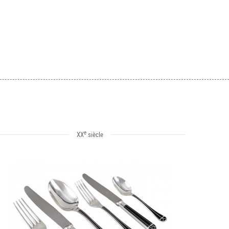
e
XX
siècle