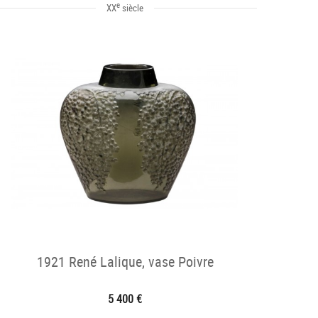
e
XX
siècle
1921 René Lalique, vase Poivre
5 400 €