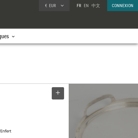
€
EUR
FR
EN
中文
CONNEXION
ques
SELECTIONNER
e
’Enfert