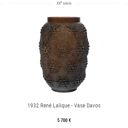
e
XX
siècle
1932 René Lalique - Vase Davos
5 700 €