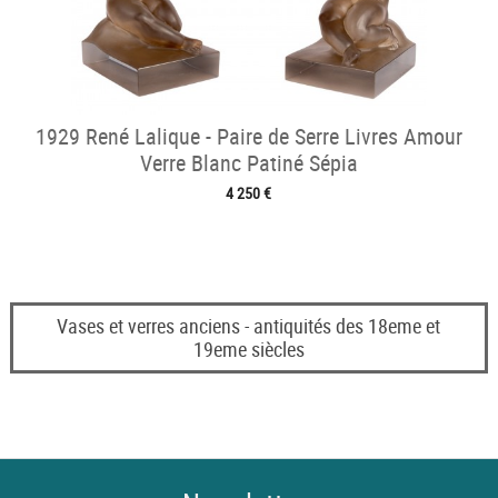
1929 René Lalique - Paire de Serre Livres Amour
Verre Blanc Patiné Sépia
4 250 €
Vases et verres anciens - antiquités des 18eme et
19eme siècles