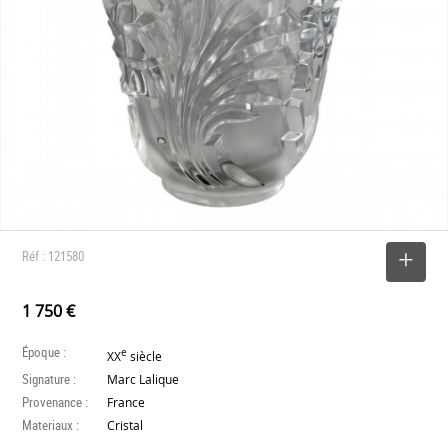
Réf : 121580
SELECTIONNER
1 750 €
Époque :
e
XX
siècle
Signature :
Marc Lalique
Provenance :
France
Materiaux :
Cristal