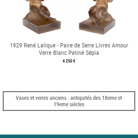
1929 René Lalique - Paire de Serre Livres Amour
Verre Blanc Patiné Sépia
4 250 €
Vases et verres anciens - antiquités des 18eme et
19eme siècles