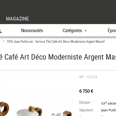
MAGAZINE
Nouveautés
Catégories
Épo
e
1935 Jean Puiforcat - Service Thé Café Art Déco Moderniste Argent Massif
>
hé Café Art Déco Moderniste Argent Ma
Réf : 121633
6 750 €
Époque :
e
XX
siècl
Signature :
Jean Puif