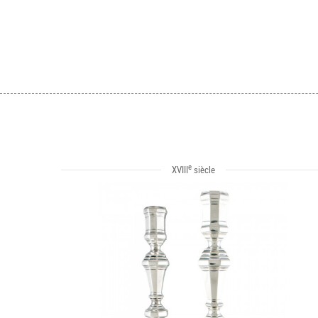
e
XVIII
siècle