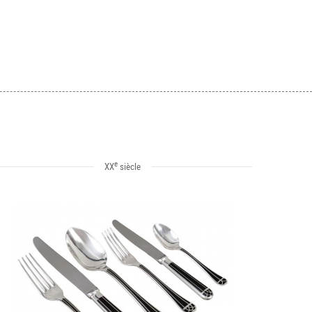
e
XX
siècle