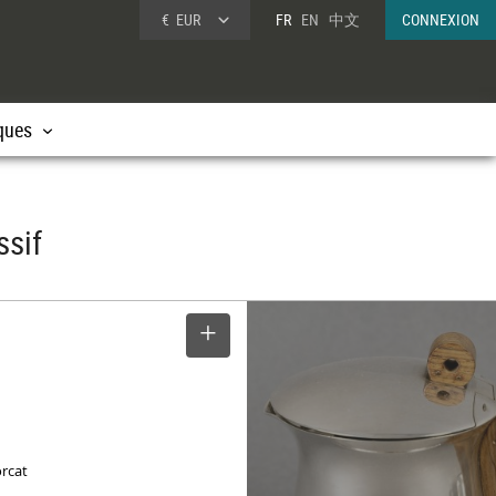
€
EUR
FR
EN
中文
CONNEXION
ques
ssif
SELECTIONNER
e
orcat