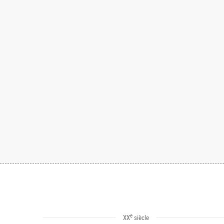
e
XX
siècle