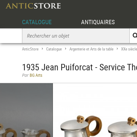
CATALOGUE
ANTIQUAIRES
AnticStore
Catalogue
Argenterie et Arts de la table
XXe siècl
>
>
>
1935 Jean Puiforcat - Service T
Par
BG Arts