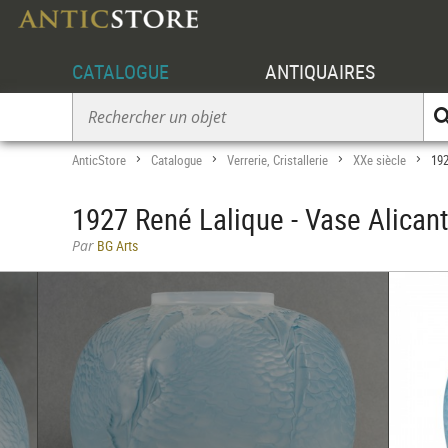
CATALOGUE
ANTIQUAIRES
AnticStore
Catalogue
Verrerie, Cristallerie
XXe siècle
192
>
>
>
>
1927 René Lalique - Vase Alican
Par
BG Arts