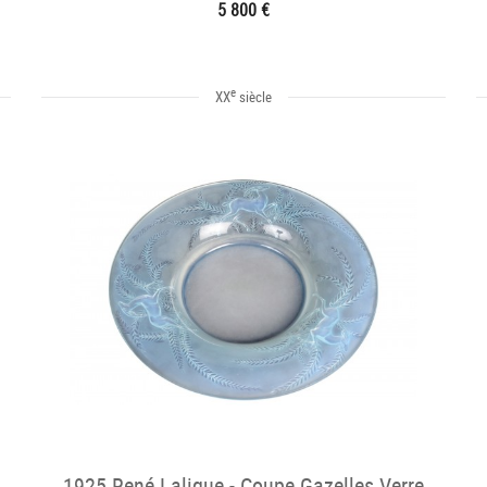
citron vers 1903
5 800 €
e
XX
siècle
1925 René Lalique - Coupe Gazelles Verre