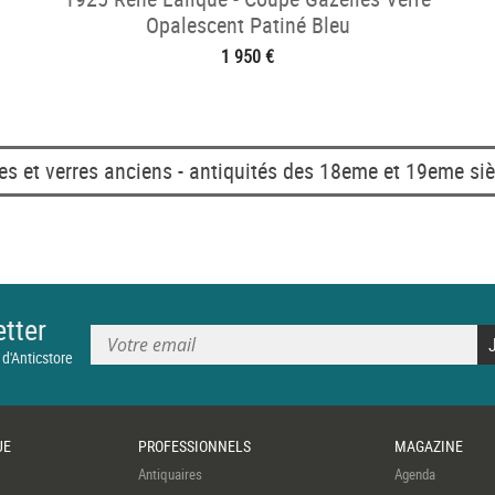
Opalescent Patiné Bleu
1 950 €
es et verres anciens - antiquités des 18eme et 19eme siè
tter
 d'Anticstore
UE
PROFESSIONNELS
MAGAZINE
Antiquaires
Agenda