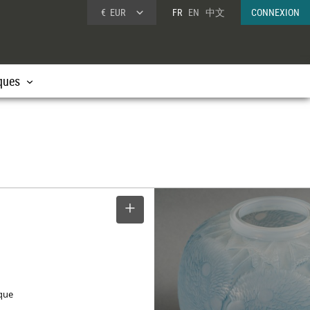
€
EUR
FR
EN
中文
CONNEXION
ques
SELECTIONNER
e
ique