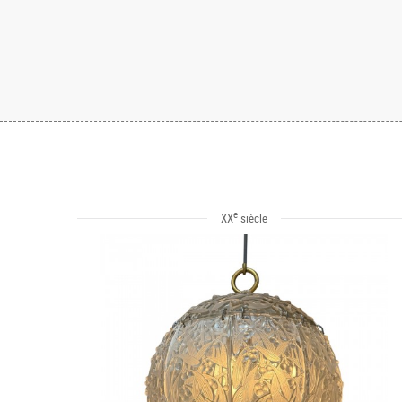
e
XX
siècle