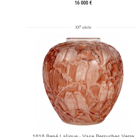
16 000 €
e
XX
siècle
1919 René Lalique - Vase Perruches Verre