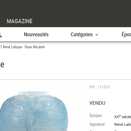
MAGAZINE
Nouveautés
Catégories
Épo
7 René Lalique - Vase Alicante
te
Réf : 121626
VENDU
Époque :
e
XX
siècl
Signature :
René Lal