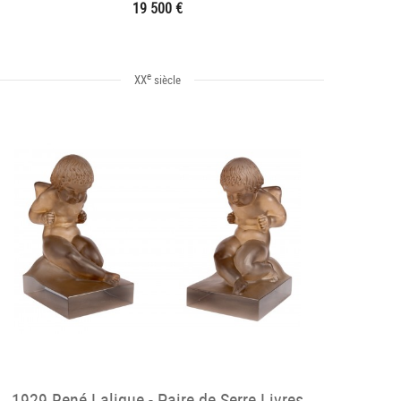
19 500 €
e
XX
siècle
1929 René Lalique - Paire de Serre Livres