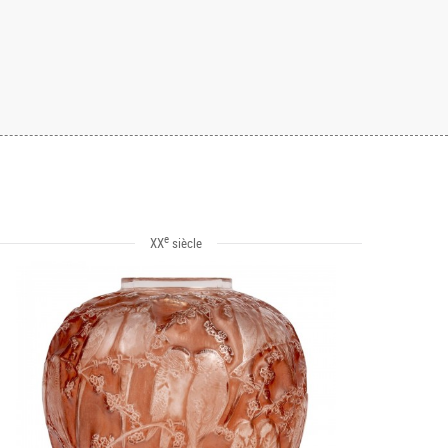
e
XX
siècle