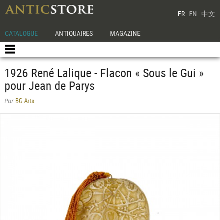
FR
EN
中文
CATALOGUE
ANTIQUAIRES
MAGAZINE
1926 René Lalique - Flacon « Sous le Gui »
pour Jean de Parys
BG Arts
Par