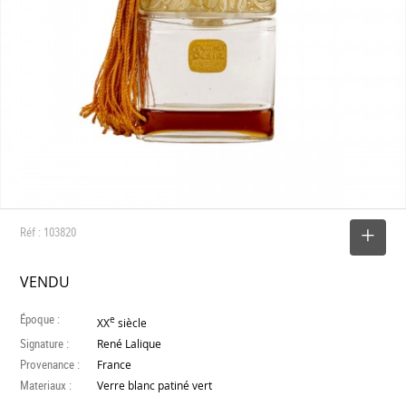
Réf : 103820
SELECTIONNER
VENDU
Époque :
e
XX
siècle
Signature :
René Lalique
Provenance :
France
Materiaux :
Verre blanc patiné vert