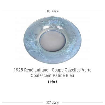
e
XX
siècle
1925 René Lalique - Coupe Gazelles Verre
Opalescent Patiné Bleu
1 950 €
e
XX
siècle