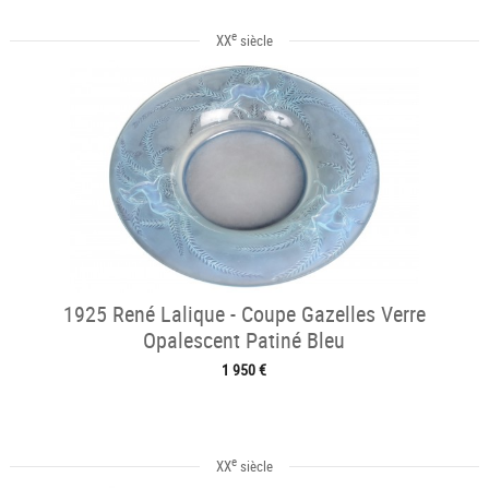
e
XX
siècle
1925 René Lalique - Coupe Gazelles Verre
Opalescent Patiné Bleu
1 950 €
e
XX
siècle