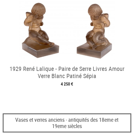
1929 René Lalique - Paire de Serre Livres Amour
Verre Blanc Patiné Sépia
4 250 €
Vases et verres anciens - antiquités des 18eme et
19eme siècles