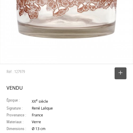
Réf : 127979
SELECTIONNER
VENDU
Époque :
e
XX
siècle
Signature :
René Lalique
Provenance :
France
Materiaux :
Verre
Dimensions :
Ø 13 cm