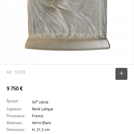
Réf : 127878
SELECTIONNER
9 750 €
Époque :
e
XX
siècle
Signature :
René Lalique
Provenance :
France
Materiaux :
Verre Blanc
Dimensions :
H. 21,5 cm