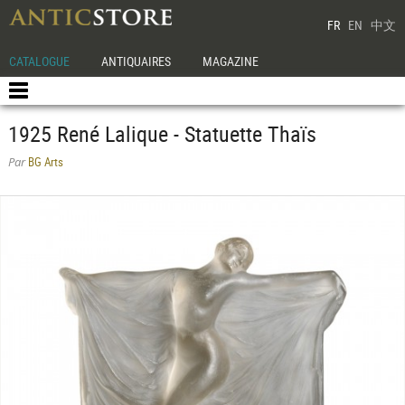
FR
EN
中文
CATALOGUE
ANTIQUAIRES
MAGAZINE
1925 René Lalique - Statuette Thaïs
BG Arts
Par