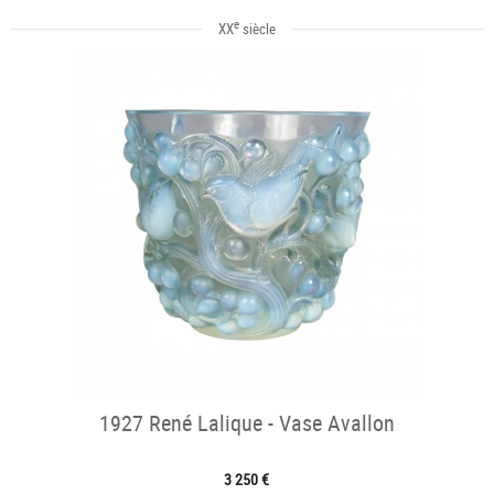
e
XX
siècle
1927 René Lalique - Vase Avallon
3 250 €