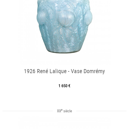
1926 René Lalique - Vase Domrémy
1 650 €
e
XX
siècle