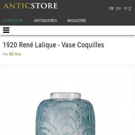
FR
EN
中文
CATALOGUE
ANTIQUAIRES
MAGAZINE
1920 René Lalique - Vase Coquilles
BG Arts
Par