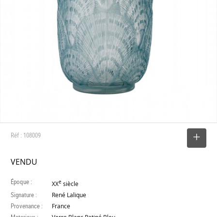
Réf : 108009
SELECTIONNER
VENDU
Époque :
e
XX
siècle
Signature :
René Lalique
Provenance :
France
Materiaux :