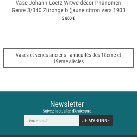
Vase Johann Loetz Witwe décor Phänomen
Genre 3/340 Zitrongelb (jaune citron vers 1903
5 800 €
Vases et verres anciens - antiquités des 18eme et
19eme siècles
Newsletter
Suivez l'actualité d'Anticstore