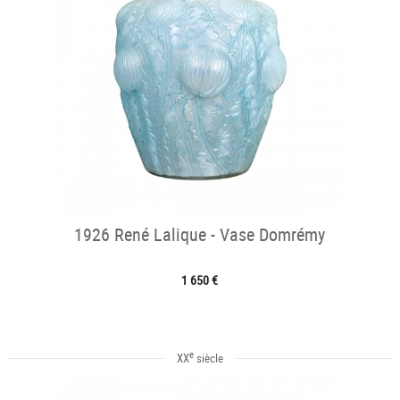
1926 René Lalique - Vase Domrémy
1 650 €
e
XX
siècle