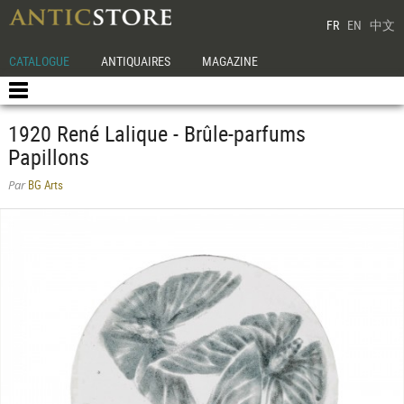
FR
EN
中文
CATALOGUE
ANTIQUAIRES
MAGAZINE
1920 René Lalique - Brûle-parfums
Papillons
BG Arts
Par