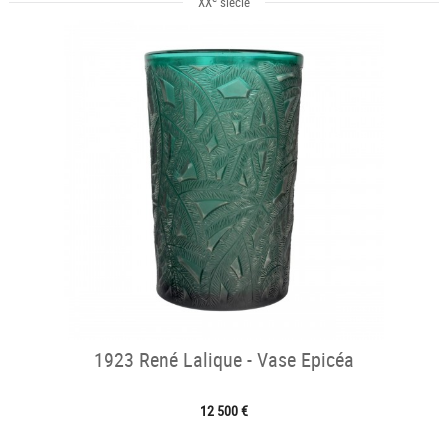
XX
siècle
1923 René Lalique - Vase Epicéa
12 500 €