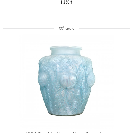
1 250 €
e
XX
siècle