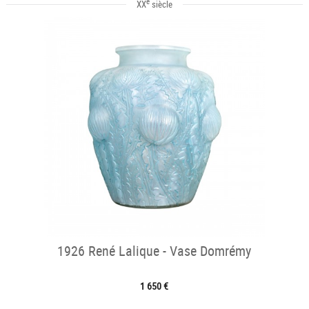
e
XX
siècle
1926 René Lalique - Vase Domrémy
1 650 €