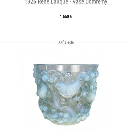
1926 René Lalique - Vase Domrémy
1 650 €
e
XX
siècle