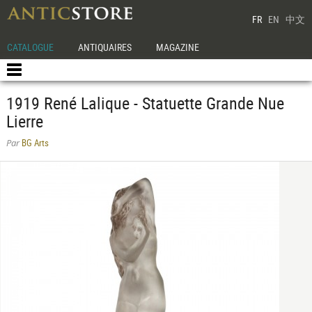
FR
EN
中文
CATALOGUE
ANTIQUAIRES
MAGAZINE
1919 René Lalique - Statuette Grande Nue
Lierre
BG Arts
Par