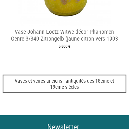
Vase Johann Loetz Witwe décor Phänomen
Genre 3/340 Zitrongelb (jaune citron vers 1903
5 800 €
Vases et verres anciens - antiquités des 18eme et
19eme siècles
Newsletter