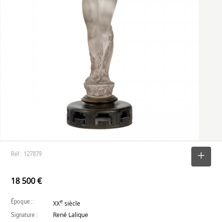
Réf : 127879
SELECTIONNER
18 500 €
Époque :
e
XX
siècle
Signature :
René Lalique