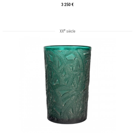
3 250 €
e
XX
siècle