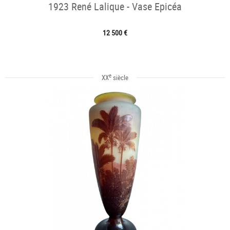
1923 René Lalique - Vase Epicéa
12 500 €
e
XX
siècle