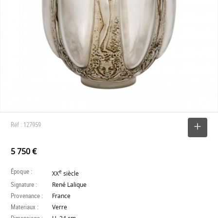
Réf : 127959
SELECTIONNER
5 750 €
Époque :
e
XX
siècle
Signature :
René Lalique
Provenance :
France
Materiaux :
Verre
Dimensions :