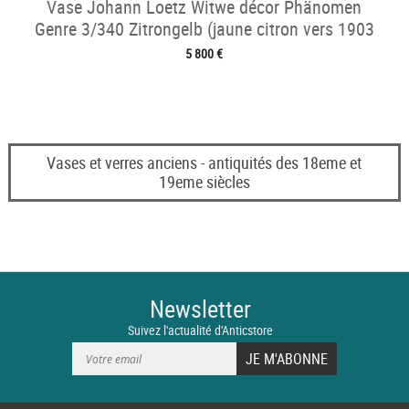
Vase Johann Loetz Witwe décor Phänomen
Genre 3/340 Zitrongelb (jaune citron vers 1903
5 800 €
Vases et verres anciens - antiquités des 18eme et
19eme siècles
Newsletter
Suivez l'actualité d'Anticstore