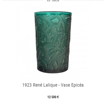
XX
siècle
1923 René Lalique - Vase Epicéa
12 500 €