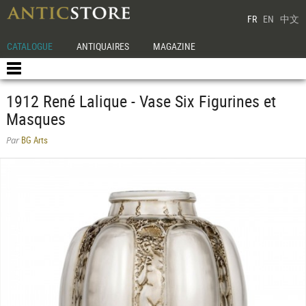
FR
EN
中文
CATALOGUE
ANTIQUAIRES
MAGAZINE
1912 René Lalique - Vase Six Figurines et
Masques
BG Arts
Par