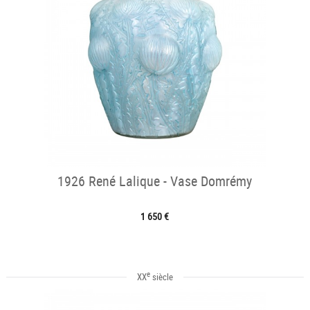
1926 René Lalique - Vase Domrémy
1 650 €
e
XX
siècle