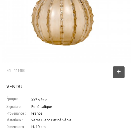
Réf : 111408
SELECTIONNER
VENDU
Époque :
e
XX
siècle
Signature :
René Lalique
Provenance :
France
Materiaux :
Verre Blanc Patiné Sépia
Dimensions :
H. 19 cm