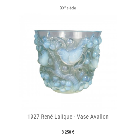
e
XX
siècle
1927 René Lalique - Vase Avallon
3 250 €