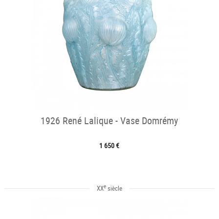
1926 René Lalique - Vase Domrémy
1 650 €
e
XX
siècle