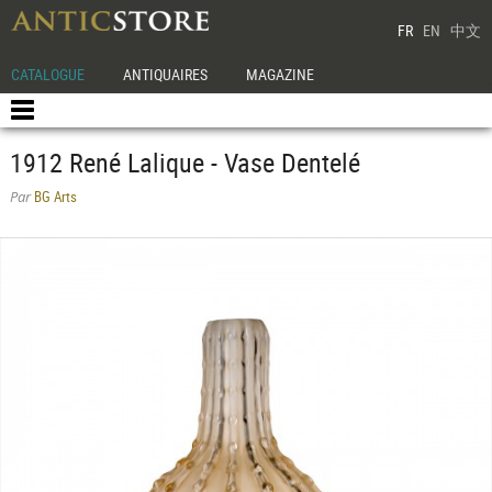
FR
EN
中文
CATALOGUE
ANTIQUAIRES
MAGAZINE
1912 René Lalique - Vase Dentelé
BG Arts
Par